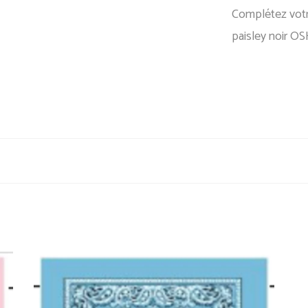
Complétez vot
paisley noir O