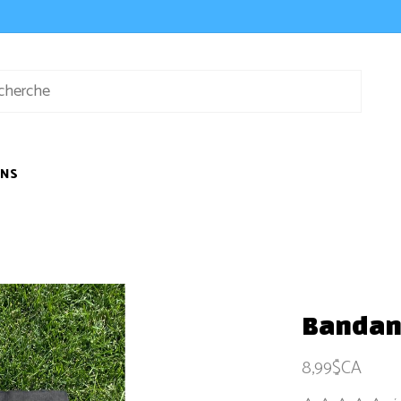
ONS
Bandan
8,99$CA