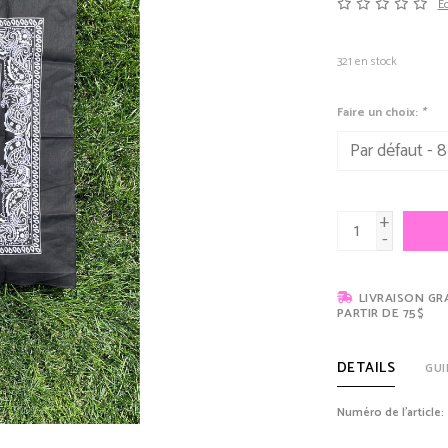
Éc
321
en stock
Faire un choix:
*
+
-
LIVRAISON GR
PARTIR DE 75$
DETAILS
GUI
Numéro de l'article: