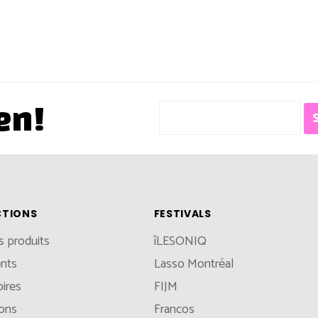
en!
CTIONS
FESTIVALS
s produits
îLESONIQ
nts
Lasso Montréal
ires
FIJM
ions
Francos