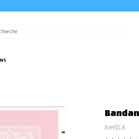
ONS
Bandan
8,99$CA