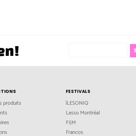
en!
CTIONS
FESTIVALS
s produits
îLESONIQ
nts
Lasso Montréal
ires
FIJM
ions
Francos