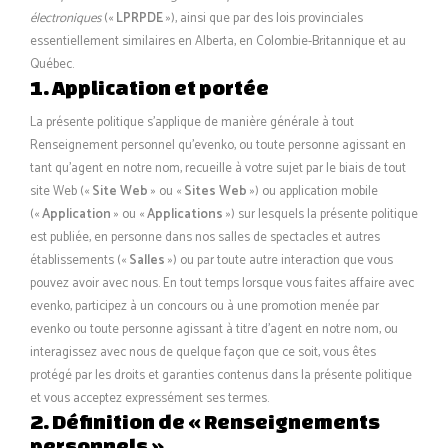
électroniques
(«
LPRPDE
»), ainsi que par des lois provinciales
essentiellement similaires en Alberta, en Colombie-Britannique et au
Québec.
1. Application et portée
La présente politique s’applique de manière générale à tout
Renseignement personnel qu’evenko, ou toute personne agissant en
tant qu’agent en notre nom, recueille à votre sujet par le biais de tout
site Web («
Site Web
» ou «
Sites Web
») ou application mobile
(«
Application
» ou «
Applications
») sur lesquels la présente politique
est publiée, en personne dans nos salles de spectacles et autres
établissements («
Salles
») ou par toute autre interaction que vous
pouvez avoir avec nous. En tout temps lorsque vous faites affaire avec
evenko, participez à un concours ou à une promotion menée par
evenko ou toute personne agissant à titre d’agent en notre nom, ou
interagissez avec nous de quelque façon que ce soit, vous êtes
protégé par les droits et garanties contenus dans la présente politique
et vous acceptez expressément ses termes.
2. Définition de « Renseignements
personnels »