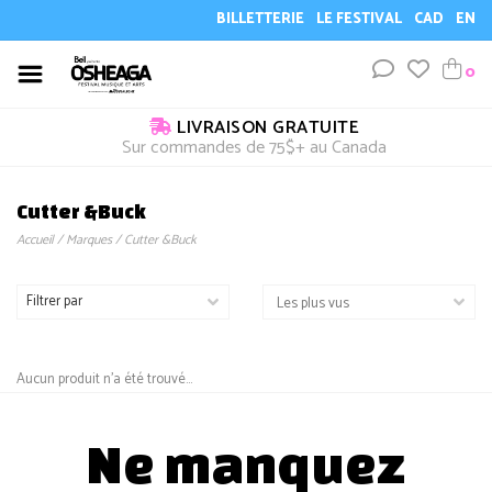
BILLETTERIE
LE FESTIVAL
CAD
EN
0
LIVRAISON GRATUITE
Sur commandes de 75$+ au Canada
Cutter &Buck
Accueil
/
Marques
/
Cutter &Buck
Filtrer par
Aucun produit n'a été trouvé...
Ne manquez