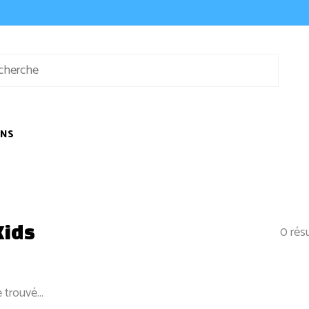
ONS
Kids
0 rés
 trouvé...