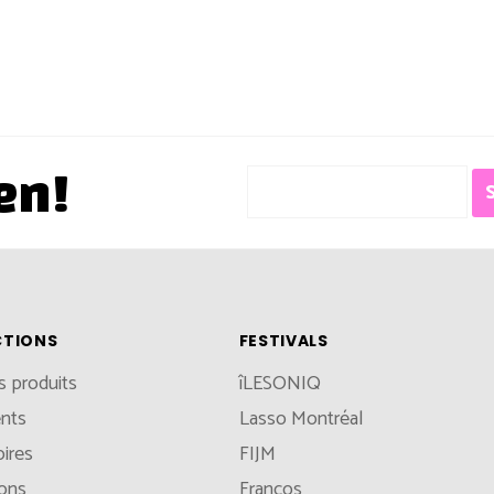
en!
CTIONS
FESTIVALS
s produits
îLESONIQ
nts
Lasso Montréal
ires
FIJM
ions
Francos