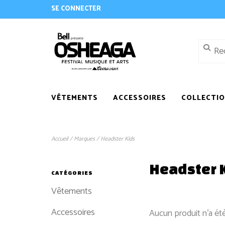
SE CONNECTER
VÊTEMENTS
ACCESSOIRES
COLLECTI
Accueil
/
Marques
/
Headster Kids
Headster 
CATÉGORIES
Vêtements
Accessoires
Aucun produit n'a été