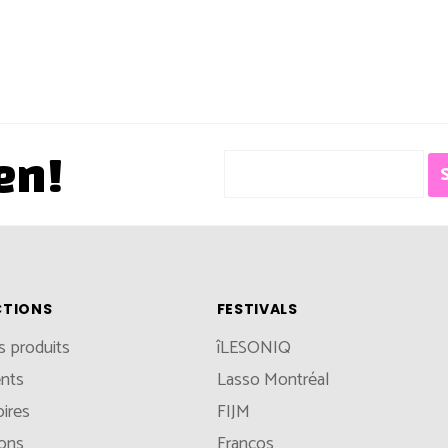
en!
CTIONS
FESTIVALS
s produits
îLESONIQ
nts
Lasso Montréal
ires
FIJM
ions
Francos