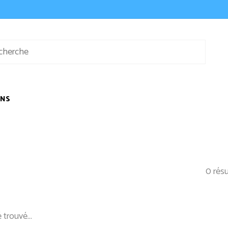
ONS
0 résu
 trouvé...