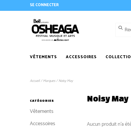
SE CONNECTER
VÊTEMENTS
ACCESSOIRES
COLLECTI
Accueil
/
Marques
/
Noisy May
Noisy May
CATÉGORIES
Vêtements
Accessoires
Aucun produit n'a été