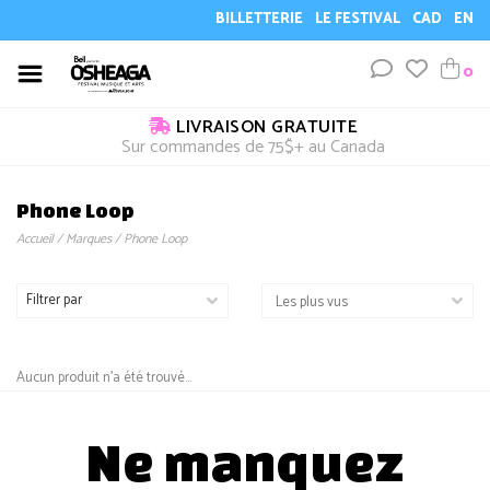
BILLETTERIE
LE FESTIVAL
CAD
EN
0
LIVRAISON GRATUITE
Sur commandes de 75$+ au Canada
Phone Loop
Accueil
/
Marques
/
Phone Loop
Filtrer par
Aucun produit n'a été trouvé...
Ne manquez