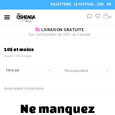
BILLETTERIE
LE FESTIVAL
CAD
EN
0
LIVRAISON GRATUITE
Sur commandes de 75$+ au Canada
10$ et moins
Accueil
/
10$ et moins
Filtrer par
Aucun produit n'a été trouvé...
Ne manquez