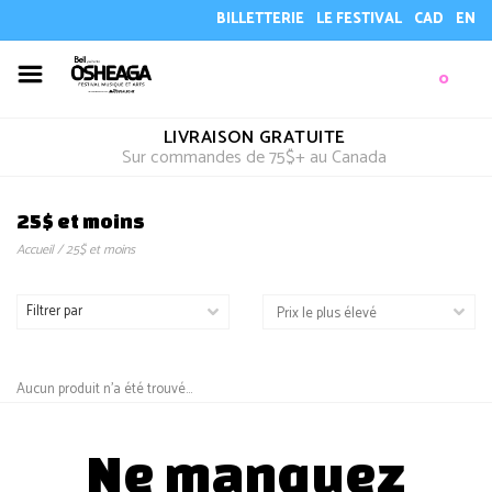
BILLETTERIE
LE FESTIVAL
CAD
EN
0
LIVRAISON GRATUITE
Sur commandes de 75$+ au Canada
25$ et moins
Accueil
/
25$ et moins
Filtrer par
Aucun produit n'a été trouvé...
Ne manquez