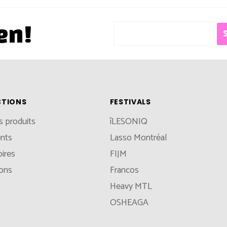
en!
CTIONS
FESTIVALS
s produits
îLESONIQ
nts
Lasso Montréal
ires
FIJM
ions
Francos
Heavy MTL
OSHEAGA