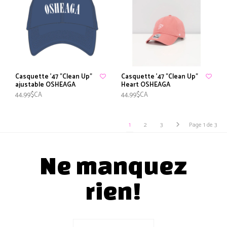
Casquette '47 "Clean Up"
Casquette '47 "Clean Up"
ajustable OSHEAGA
Heart OSHEAGA
44,99$CA
44,99$CA
1
2
3
Page 1 de 3
Ne manquez
rien!